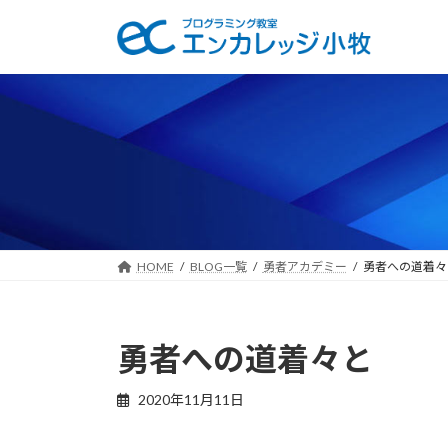
コ
ナ
ン
ビ
テ
ゲ
ン
ー
ツ
シ
へ
ョ
ス
ン
キ
に
ッ
移
プ
動
HOME
BLOG一覧
勇者アカデミー
勇者への道着々
勇者への道着々と
2020年11月11日