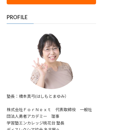
PROFILE
塾長：橋本真弓(はしもとまゆみ）
株式会社ＦｏｒＮｅｘｔ 代表取締役 一般社
団法人勇者アカデミー 理事
学習塾エンカレッジ桃花台 塾長
ディスレクシア協会 名古屋へ