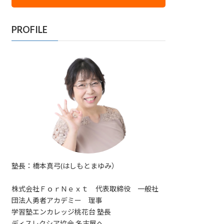
PROFILE
塾長：橋本真弓(はしもとまゆみ）
株式会社ＦｏｒＮｅｘｔ 代表取締役 一般社
団法人勇者アカデミー 理事
学習塾エンカレッジ桃花台 塾長
ディスレクシア協会 名古屋へ