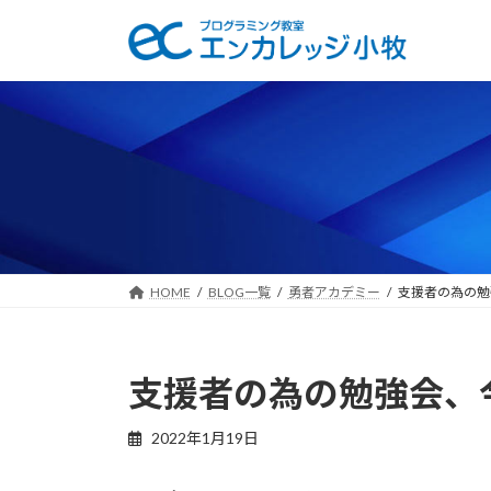
コ
ナ
ン
ビ
テ
ゲ
ン
ー
ツ
シ
へ
ョ
ス
ン
キ
に
ッ
移
プ
動
HOME
BLOG一覧
勇者アカデミー
支援者の為の勉
支援者の為の勉強会、
2022年1月19日