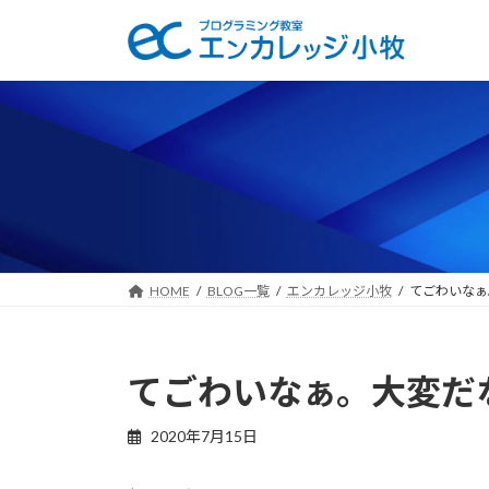
コ
ナ
ン
ビ
テ
ゲ
ン
ー
ツ
シ
へ
ョ
ス
ン
キ
に
ッ
移
プ
動
HOME
BLOG一覧
エンカレッジ小牧
てごわいなぁ
てごわいなぁ。大変だ
2020年7月15日