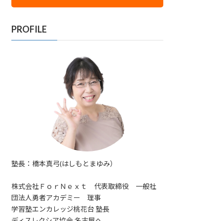
PROFILE
塾長：橋本真弓(はしもとまゆみ）
株式会社ＦｏｒＮｅｘｔ 代表取締役 一般社
団法人勇者アカデミー 理事
学習塾エンカレッジ桃花台 塾長
ディスレクシア協会 名古屋へ