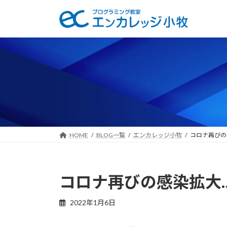
コ
ナ
ン
ビ
テ
ゲ
ン
ー
ツ
シ
へ
ョ
ス
ン
キ
に
ッ
移
プ
動
HOME
BLOG一覧
エンカレッジ小牧
コロナ再びの
コロナ再びの感染拡大
2022年1月6日