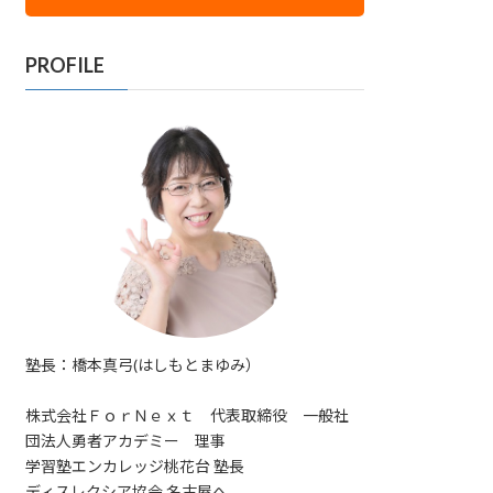
PROFILE
塾長：橋本真弓(はしもとまゆみ）
株式会社ＦｏｒＮｅｘｔ 代表取締役 一般社
団法人勇者アカデミー 理事
学習塾エンカレッジ桃花台 塾長
ディスレクシア協会 名古屋へ