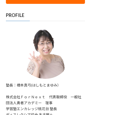
PROFILE
塾長：橋本真弓(はしもとまゆみ）
株式会社ＦｏｒＮｅｘｔ 代表取締役 一般社
団法人勇者アカデミー 理事
学習塾エンカレッジ桃花台 塾長
ディスレクシア協会 名古屋へ