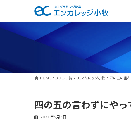
コ
ナ
ン
ビ
テ
ゲ
ン
ー
ツ
シ
へ
ョ
ス
ン
キ
に
ッ
移
プ
動
HOME
BLOG一覧
エンカレッジ小牧
四の五の言わ
四の五の言わずにやっ
2021年5月3日