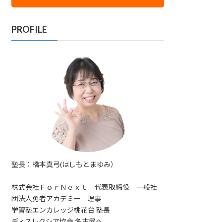
PROFILE
塾長：橋本真弓(はしもとまゆみ）
株式会社ＦｏｒＮｅｘｔ 代表取締役 一般社
団法人勇者アカデミー 理事
学習塾エンカレッジ桃花台 塾長
ディスレクシア協会 名古屋へ