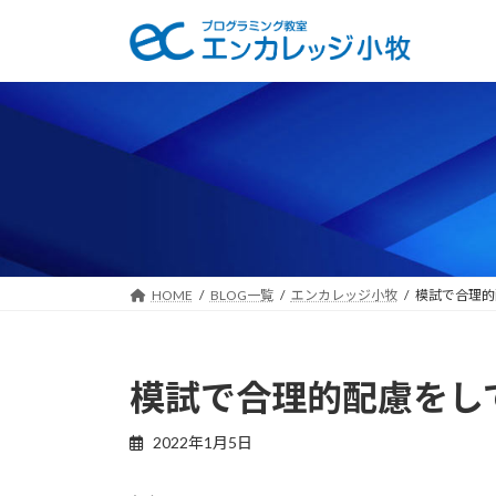
コ
ナ
ン
ビ
テ
ゲ
ン
ー
ツ
シ
へ
ョ
ス
ン
キ
に
ッ
移
プ
動
HOME
BLOG一覧
エンカレッジ小牧
模試で合理的
模試で合理的配慮をし
2022年1月5日