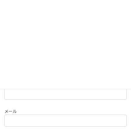
メールアドレスが公開されることはありません。
※
が付いている
欄は必須項目です
コメント
※
名前
メール