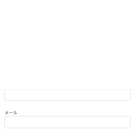
メールアドレスが公開されることはありません。
※
が付いている
欄は必須項目です
コメント
※
名前
メール