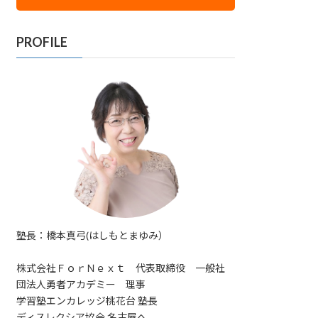
PROFILE
塾長：橋本真弓(はしもとまゆみ）
株式会社ＦｏｒＮｅｘｔ 代表取締役 一般社
団法人勇者アカデミー 理事
学習塾エンカレッジ桃花台 塾長
ディスレクシア協会 名古屋へ