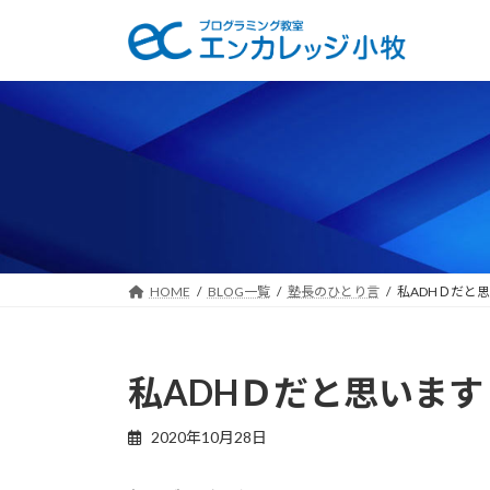
コ
ナ
ン
ビ
テ
ゲ
ン
ー
ツ
シ
へ
ョ
ス
ン
キ
に
ッ
移
プ
動
HOME
BLOG一覧
塾長のひとり言
私ADHＤだと
私ADHＤだと思います
2020年10月28日