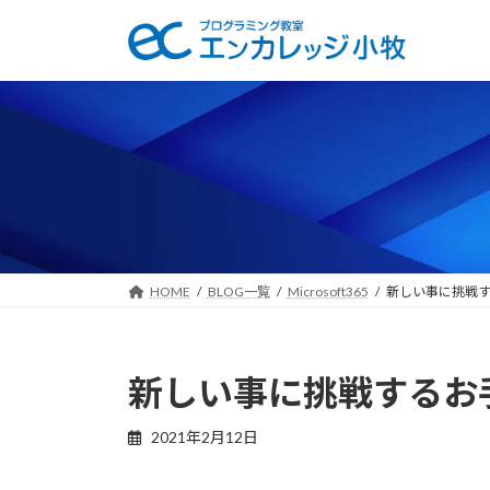
コ
ナ
ン
ビ
テ
ゲ
ン
ー
ツ
シ
へ
ョ
ス
ン
キ
に
ッ
移
プ
動
HOME
BLOG一覧
Microsoft365
新しい事に挑戦
新しい事に挑戦するお
2021年2月12日