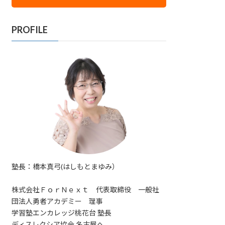
PROFILE
塾長：橋本真弓(はしもとまゆみ）
株式会社ＦｏｒＮｅｘｔ 代表取締役 一般社
団法人勇者アカデミー 理事
学習塾エンカレッジ桃花台 塾長
ディスレクシア協会 名古屋へ