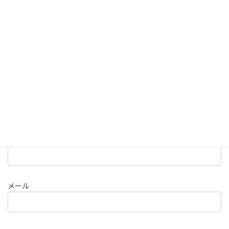
欄は必須項目です
コメント
※
名前
メール