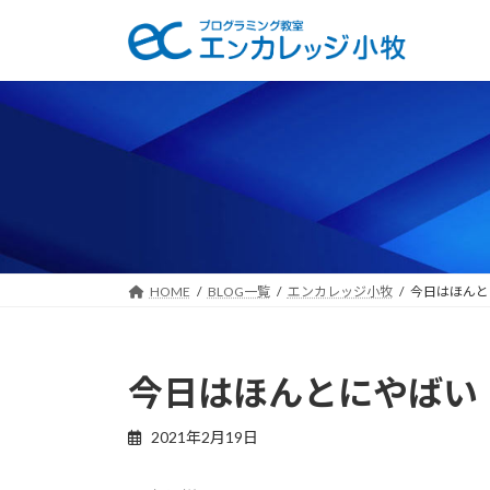
コ
ナ
ン
ビ
テ
ゲ
ン
ー
ツ
シ
へ
ョ
ス
ン
キ
に
ッ
移
プ
動
HOME
BLOG一覧
エンカレッジ小牧
今日はほんと
今日はほんとにやばい
2021年2月19日