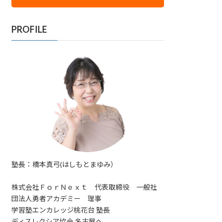
PROFILE
塾長：橋本真弓(はしもとまゆみ）
株式会社ＦｏｒＮｅｘｔ 代表取締役 一般社
団法人勇者アカデミー 理事
学習塾エンカレッジ桃花台 塾長
ディスレクシア協会 名古屋へ