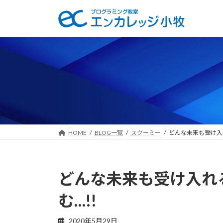
コ
ナ
ン
ビ
テ
ゲ
ン
ー
ツ
シ
へ
ョ
ス
ン
キ
に
ッ
移
プ
動
HOME
BLOG一覧
スクーミー
どんな未来も受け入
どんな未来も受け入れ
む…!!
2020年5月29日