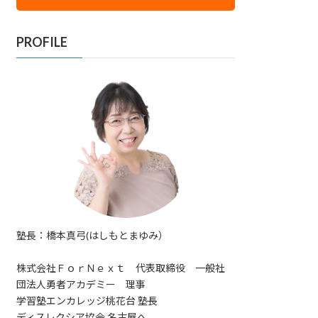
PROFILE
塾長：橋本真弓(はしもとまゆみ）
株式会社ＦｏｒＮｅｘｔ 代表取締役 一般社
団法人勇者アカデミー 理事
学習塾エンカレッジ桃花台 塾長
ディスレクシア協会 名古屋へ